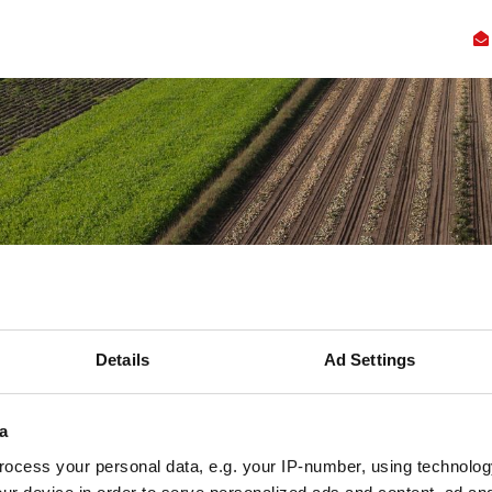
Kennis
Innovatie
Samenwerking
Faciliteiten
Ove
Details
Ad Settings
a
ocess your personal data, e.g. your IP-number, using technolog